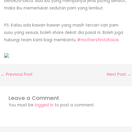
berbeza-beza. Ada ibu yang mempunyai jenis puting sensitif,
maka ibu memerlukan sedutan pam yang lembut.
PS: Kalau ada kawan-kawan yang masih tercari-cari pam
susu yang sesuai, boleh share dekat dia pasal ni. Boleh juga
hubungi team kami bagi membantu
#
mothersfirstchoice
.
←
Previous Post
Next Post
→
Leave a Comment
You must be
logged in
to post a comment.