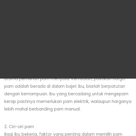
NAK FULLY BREAST FEEDING  2 TAHUN?
Dengan kebanjiran peniaga-peniaga yang tumbuh macam
cendawan dan macam2 jenis pam susu ibu…mesti susah nak
pilih yang mana satu pam terbaik kan…
Saya nak share tips cara mudah pilih pam susu.
1.Keperluan Ibu
Berapa kerap ibu bercadang mengepam susu adalah faktor
utama pemilihan pam menyusu. Kemudian, pastikan harga
pam adalah berada di dalam bajet ibu, biarlah berpatutan
dengan kemampuan. Ibu yang bercadang untuk mengepam
kerap pastinya memerlukan pam elektrik, walaupun harganya
lebih mahal berbanding pam manual.
2. Ciri-ciri pam
Bagi ibu bekerja, faktor yang penting dalam memilih pam