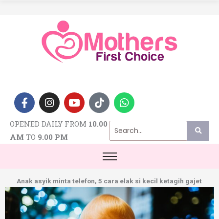
F
I
Y
T
W
a
n
o
i
h
c
s
u
k
a
e
t
t
t
t
OPENED DAILY FROM
10.00
b
a
u
o
s
o
g
b
k
a
AM
TO
9.00 PM
o
r
e
p
k
a
p
-
m
f
Anak asyik minta telefon, 5 cara elak si kecil ketagih gajet