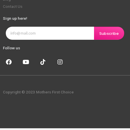
Contact Us
Sign up here!
Subscribe
Follow us
F
Y
T
I
a
o
i
n
c
u
k
s
e
t
t
t
b
u
o
a
o
b
k
g
Copyright © 2023 Mothers First Choice
o
e
r
k
a
m