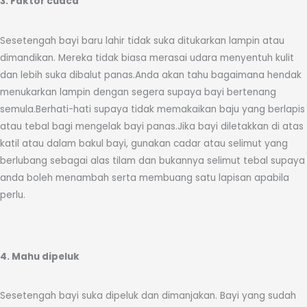
3. Faktor cuaca
Sesetengah bayi baru lahir tidak suka ditukarkan lampin atau
dimandikan. Mereka tidak biasa merasai udara menyentuh kulit
dan lebih suka dibalut panas.Anda akan tahu bagaimana hendak
menukarkan lampin dengan segera supaya bayi bertenang
semula.Berhati-hati supaya tidak memakaikan baju yang berlapis
atau tebal bagi mengelak bayi panas.Jika bayi diletakkan di atas
katil atau dalam bakul bayi, gunakan cadar atau selimut yang
berlubang sebagai alas tilam dan bukannya selimut tebal supaya
anda boleh menambah serta membuang satu lapisan apabila
perlu.
4. Mahu dipeluk
Sesetengah bayi suka dipeluk dan dimanjakan. Bayi yang sudah