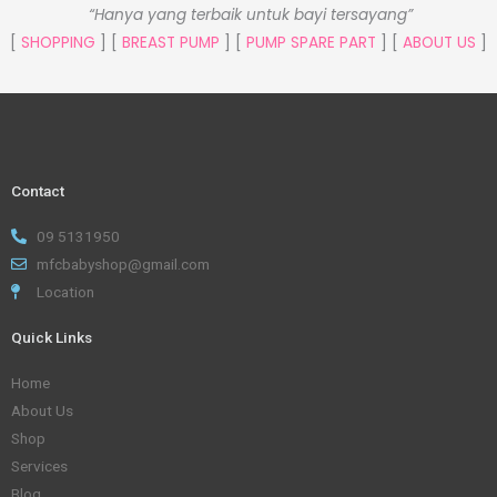
“Hanya yang terbaik untuk bayi tersayang”
[
SHOPPING
] [
BREAST PUMP
] [
PUMP SPARE PART
] [
ABOUT US
]
Contact
09 5131950
mfcbabyshop@gmail.com
Location
Quick Links
Home
About Us
Shop
Services
Blog