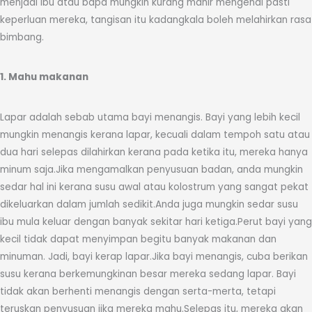
menjadi ibu atau bapa mungkin kurang mahir mengenal pasti
keperluan mereka, tangisan itu kadangkala boleh melahirkan rasa
bimbang.
1. Mahu makanan
Lapar adalah sebab utama bayi menangis. Bayi yang lebih kecil
mungkin menangis kerana lapar, kecuali dalam tempoh satu atau
dua hari selepas dilahirkan kerana pada ketika itu, mereka hanya
minum saja.Jika mengamalkan penyusuan badan, anda mungkin
sedar hal ini kerana susu awal atau kolostrum yang sangat pekat
dikeluarkan dalam jumlah sedikit.Anda juga mungkin sedar susu
ibu mula keluar dengan banyak sekitar hari ketiga.Perut bayi yang
kecil tidak dapat menyimpan begitu banyak makanan dan
minuman. Jadi, bayi kerap lapar.Jika bayi menangis, cuba berikan
susu kerana berkemungkinan besar mereka sedang lapar. Bayi
tidak akan berhenti menangis dengan serta-merta, tetapi
teruskan penyusuan jika mereka mahu.Selepas itu, mereka akan