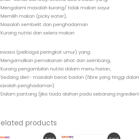
️Mengalami masalah kurang/ tidak makan sayur
️Memilih makan (picky eater),
️Masalah sembelit dan penghadaman
️Kurang nutrisi dan selera makan
ewasa (pelbagai peringkat umur) yang:
️Mengamalkan pemakanan sihat dan seimbang,
️Kurang pengambilan nutrisi dalam menu harian,
️Sedang diet- masalah berat badan (fibre yang tinggi dala
asalah penghadaman)
️Dalam pantang (jika tiada alahan pada sebarang ingredien
Related products
Original
Current
Original
Current
Sale!
Sale!