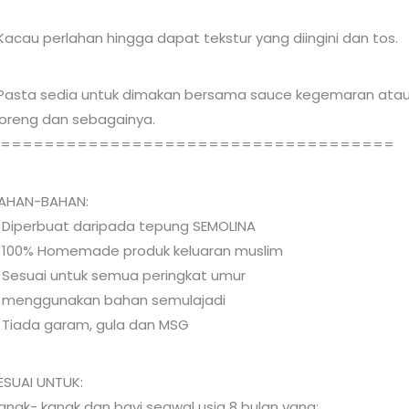
Kacau perlahan hingga dapat tekstur yang diingini dan tos.
Pasta sedia untuk dimakan bersama sauce kegemaran atau 
oreng dan sebagainya.
=====================================
AHAN-BAHAN:
 Diperbuat daripada tepung SEMOLINA
 100% Homemade produk keluaran muslim
 Sesuai untuk semua peringkat umur
 menggunakan bahan semulajadi
 Tiada garam, gula dan MSG
ESUAI UNTUK:
anak- kanak dan bayi seawal usia 8 bulan yang: