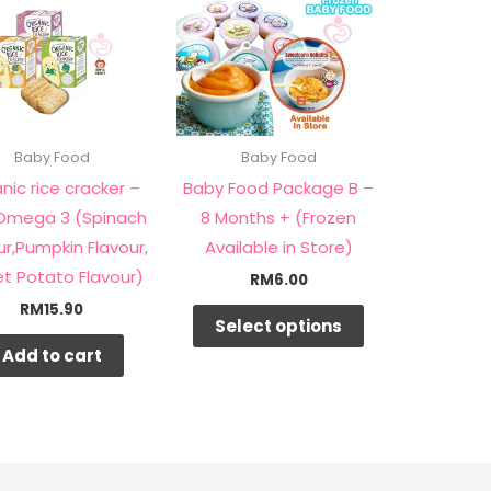
product
has
multiple
variants.
The
Baby Food
Baby Food
options
nic rice cracker –
Baby Food Package B –
may
Omega 3 (Spinach
8 Months + (Frozen
be
ur,Pumpkin Flavour,
Available in Store)
chosen
t Potato Flavour)
RM
6.00
on
RM
15.90
the
Select options
product
Add to cart
page