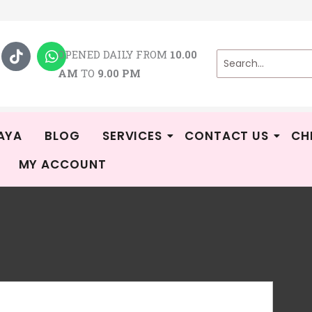
T
W
i
h
OPENED DAILY FROM
10.00
k
a
AM
TO
9.00 PM
t
t
o
s
k
a
p
p
AYA
BLOG
SERVICES
CONTACT US
CH
MY ACCOUNT
Eat
R
Exp