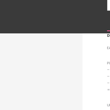
D
E
P
–
–
–
U