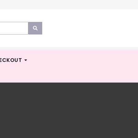
ECKOUT
alian
Price
M
9.00
–
RM
35.90
ress