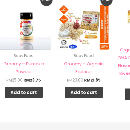
price
price
price
price
was:
is:
was:
is:
RM25.00.
RM23.75.
RM23.00.
RM21.85.
Orga
Baby Food
Baby Food
DHA 
Groomy – Pumpkin
Groomy – Organic
Flavo
Powder
Explorer
Swee
RM
25.00
RM
23.75
RM
23.00
RM
21.85
Add to cart
Add to cart