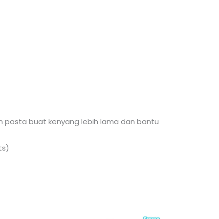
m pasta buat kenyang lebih lama dan bantu
ts)
This