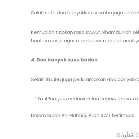
Salah satu doa banyakkan susu ibu juga adal
Kemudian titipkan rasa syukur Alhamdulillah 
buat si manja agar membesar menjadi anak y
4. Doa banyak susu badan
Selain itu, ibu juga perlu amalkan doa banyakka
” Ya Allah, permudahkanlah segala urusank
Dalam Surah An-Nahl:96, Allah SWT befirman:
۞ يَعْمَلُونَ