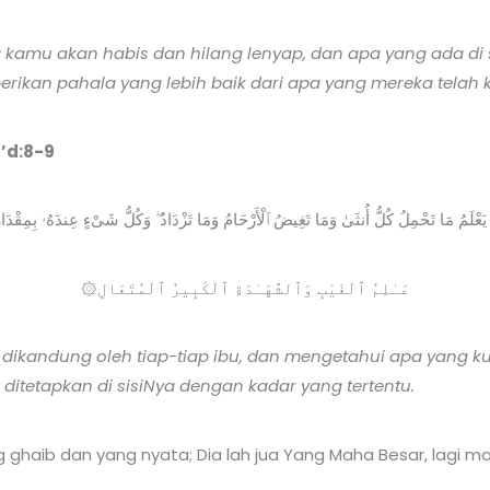
amu akan habis dan hilang lenyap, dan apa yang ada di si
an pahala yang lebih baik dari apa yang mereka telah k
’d:8-9
ُ يَعْلَمُ مَا تَحْمِلُ كُلُّ أُنثَىٰ وَمَا تَغِيضُ ٱلْأَرْحَامُ وَمَا تَزْدَادُ ۖ وَكُلُّ شَىْءٍ عِندَهُۥ بِمِقْدَار
۞عَـٰلِمُ ٱلْغَيْبِ وَٱلشَّهَـٰدَةِ ٱلْكَبِيرُ ٱلْمُتَعَالِ
dikandung oleh tiap-tiap ibu, dan mengetahui apa yang k
 ditetapkan di sisiNya dengan kadar yang tertentu.
 ghaib dan yang nyata; Dia lah jua Yang Maha Besar, lagi 