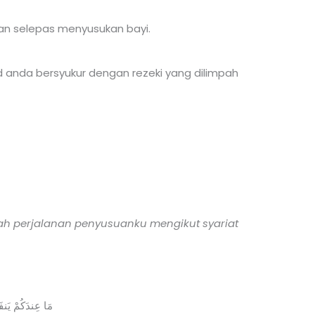
an selepas menyusukan bayi.
d anda bersyukur dengan rezeki yang dilimpah
ah perjalanan penyusuanku mengikut syariat
مَا عِندَكُمْ يَنف