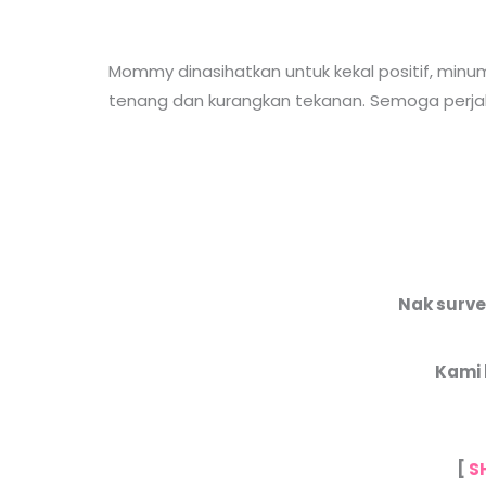
Mommy dinasihatkan untuk kekal positif, minu
tenang dan kurangkan tekanan. Semoga per
Nak surv
Kami 
[
S