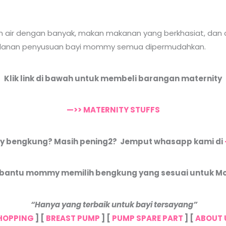
m air dengan banyak, makan makanan yang berkhasiat, dan a
jalanan penyusuan bayi mommy semua dipermudahkan.
Klik link di bawah untuk membeli barangan maternity
—>> MATERNITY STUFFS
ey bengkung? Masih pening2? Jemput whasapp kami di
bantu mommy memilih bengkung yang sesuai untuk 
“Hanya yang terbaik untuk bayi tersayang”
HOPPING
] [
BREAST PUMP
] [
PUMP SPARE PART
] [
ABOUT 