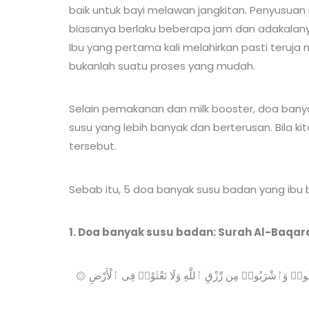
baik untuk bayi melawan jangkitan. Penyusuan
biasanya berlaku beberapa jam dan adakalany
Ibu yang pertama kali melahirkan pasti teruj
bukanlah suatu proses yang mudah.
Selain pemakanan dan milk booster, doa ban
susu yang lebih banyak dan berterusan. Bila 
tersebut.
Sebab itu, 5 doa banyak susu badan yang ibu b
1. Doa banyak susu badan: Surah Al-Baqara
۞ وَإِذِ ٱسْتَسْقَىٰ مُوسَىٰ لِقَوْمِهِۦ فَقُلْنَا ٱضْرِب بِّعَصَاكَ ٱلْحَجَرَ ۖ فَٱنفَجَرَتْ مِنْهُ ٱثْنَتَا عَشْرَةَ عَيْنًۭا ۖ قَدْ عَلِمَ كُلُّ أُنَاسٍۢ مَّشْرَبَهُمْ ۖ كُلُوا۟ وَٱشْرَبُوا۟ مِن رِّزْقِ ٱللَّهِ وَلَا تَعْثَوْا۟ فِى ٱلْأَرْضِ