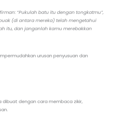
irman: “Pukulah batu itu dengan tongkatmu”,
u puak (di antara mereka) telah mengetahui
ah itu, dan janganlah kamu merebakkan
 mempermudahkan urusan penyusuan dan
uga dibuat dengan cara membaca zikir,
san.