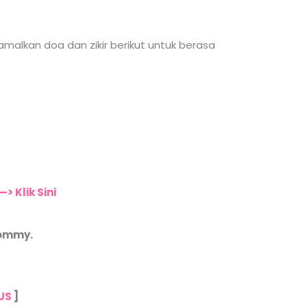
malkan doa dan zikir berikut untuk berasa
—> Klik Sini
Mommy.
US
]