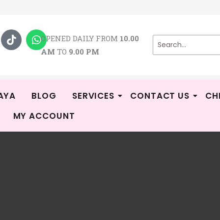
T
W
i
h
OPENED DAILY FROM
10.00
k
a
AM
TO
9.00 PM
t
t
o
s
k
a
p
p
AYA
BLOG
SERVICES
CONTACT US
CH
MY ACCOUNT