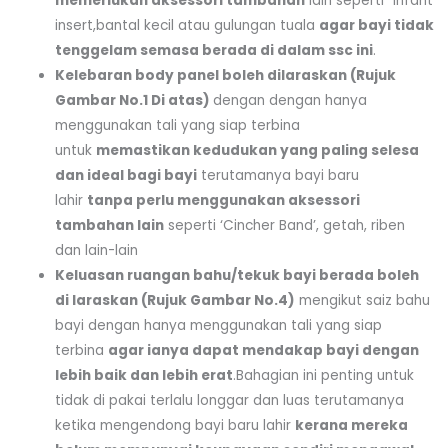
memerlukan aksessori tambahan
lain seperti “infant
insert,bantal kecil atau gulungan tuala
agar bayi tidak
tenggelam semasa berada di dalam ssc ini
.
Kelebaran body panel boleh dilaraskan (Rujuk
Gambar No.1 Di atas)
dengan dengan hanya
menggunakan tali yang siap terbina
untuk
memastikan kedudukan yang paling selesa
dan ideal bagi bayi
terutamanya bayi baru
lahir
tanpa perlu menggunakan aksessori
tambahan lain
seperti ‘Cincher Band’, getah, riben
dan lain-lain
Keluasan ruangan bahu/tekuk bayi berada boleh
di laraskan (Rujuk Gambar No.4)
mengikut saiz bahu
bayi dengan hanya menggunakan tali yang siap
terbina
agar ianya dapat mendakap bayi dengan
lebih baik dan lebih erat
.Bahagian ini penting untuk
tidak di pakai terlalu longgar dan luas terutamanya
ketika mengendong bayi baru lahir
kerana mereka