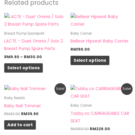
Related products
Price
This
This
range:
product
product
RM9.90
through
has
has
Breast Pump Sparepart
Baby Carrier
RM30.00
multiple
multiple
LACTE – Duet Omnia / Solo 2
BeBear Hipseat Baby Carrier
variants.
variants.
Breast Pump Spare Parts
RM
159.00
The
The
RM
9.90
–
RM
30.00
Select options
options
options
Select options
may
may
be
be
chosen
chosen
Original
Current
Original
Current
This
Sale!
Sale!
on
on
price
price
price
price
product
was:
is:
was:
is:
Baby Needs
the
the
RM42.90.
RM39.90.
RM250.00.
RM229.00.
has
Baby Nail Trimmer
Baby Carrier
product
product
multiple
Tobby.co CARRIAGEABLE CAR
RM
42.90
RM
39.90
page
page
variants.
SEAT
Add to cart
The
RM
250.00
RM
229.00
options