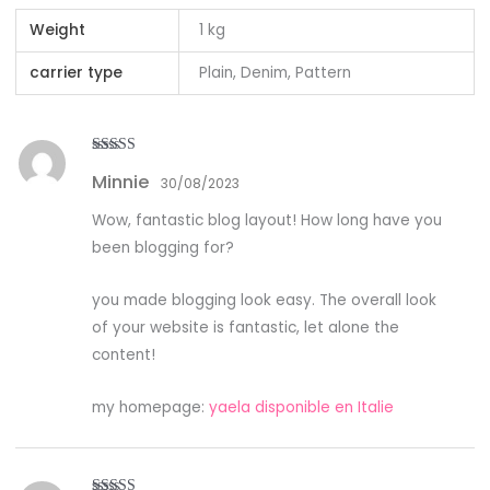
Weight
1 kg
carrier type
Plain, Denim, Pattern
Rated
5
out
Minnie
of 5
30/08/2023
Wow, fantastic blog layout! How long have you
been blogging for?
you made blogging look easy. The overall look
of your website is fantastic, let alone the
content!
my homepage:
yaela disponible en Italie