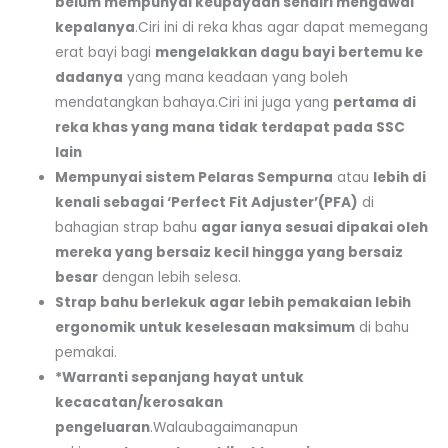
belum mempunyai keupayaan sendiri mengawal
kepalanya
.Ciri ini di reka khas agar dapat memegang
erat bayi bagi
mengelakkan dagu bayi bertemu ke
dadanya
yang mana keadaan yang boleh
mendatangkan bahaya.Ciri ini juga yang
pertama di
reka khas yang mana tidak terdapat pada SSC
lain
Mempunyai sistem Pelaras Sempurna
atau
lebih di
kenali sebagai ‘Perfect Fit Adjuster’(PFA)
di
bahagian strap bahu
agar ianya sesuai dipakai oleh
mereka yang bersaiz kecil hingga yang bersaiz
besar
dengan lebih selesa.
Strap bahu berlekuk agar lebih pemakaian lebih
ergonomik untuk keselesaan maksimum
di bahu
pemakai.
*Warranti sepanjang hayat untuk
kecacatan/kerosakan
pengeluaran
.Walaubagaimanapun