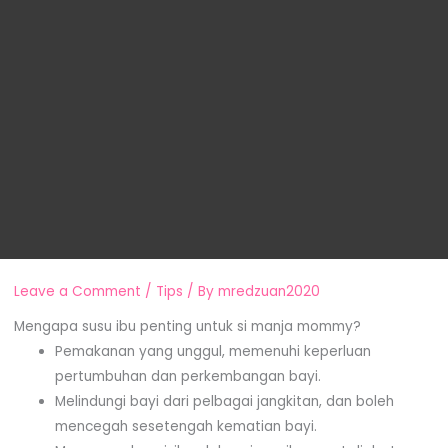
Leave a Comment
/
Tips
/ By
mredzuan2020
Mengapa susu ibu penting untuk si manja mommy?
Pemakanan yang unggul, memenuhi keperluan
pertumbuhan dan perkembangan bayi.
Melindungi bayi dari pelbagai jangkitan, dan boleh
mencegah sesetengah kematian bayi.