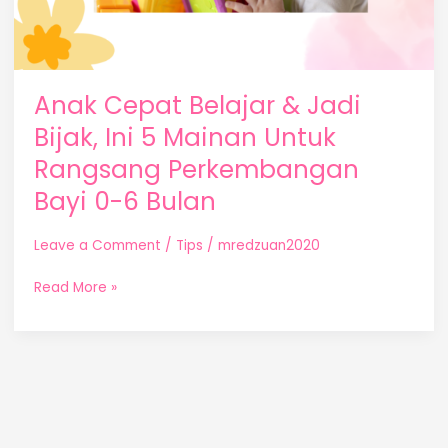
Perkembangan
Bayi
0-
6
Anak Cepat Belajar & Jadi
Bulan
Bijak, Ini 5 Mainan Untuk
Rangsang Perkembangan
Bayi 0-6 Bulan
Leave a Comment
/
Tips
/
mredzuan2020
Read More »