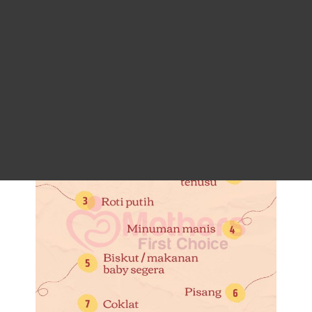
Masalah baby sembelit? Ketahui #7 jenis makanan
yang perlu dielakkan